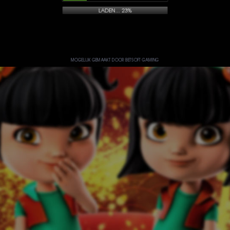
LADEN… 27%
MOGELIJK GEMAAKT DOOR BETSOFT GAMING